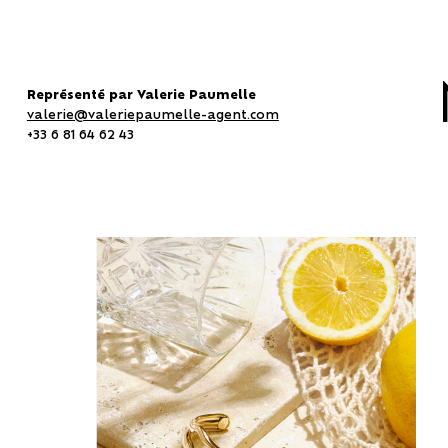
Représenté par Valerie Paumelle
valerie@valeriepaumelle-agent.com
+33 6 81 64 62 43